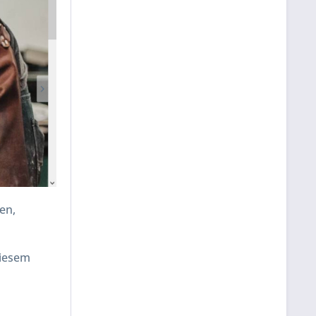
en,
diesem